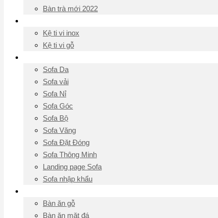
Bàn trà mới 2022
Kệ ti vi
Kệ ti vi inox
Kệ ti vi gỗ
Sofa
Sofa Da
Sofa vải
Sofa Nỉ
Sofa Góc
Sofa Bộ
Sofa Văng
Sofa Đặt Đóng
Sofa Thông Minh
Landing page Sofa
Sofa nhập khẩu
Bàn Ăn
Bàn ăn gỗ
Bàn ăn mặt đá