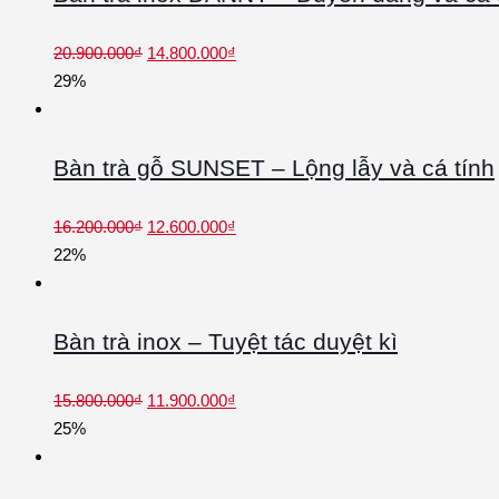
20.900.000
₫
14.800.000
₫
29%
Bàn trà gỗ SUNSET – Lộng lẫy và cá tính
16.200.000
₫
12.600.000
₫
22%
Bàn trà inox – Tuyệt tác duyệt kì
15.800.000
₫
11.900.000
₫
25%