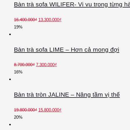
Bàn trà sofa WILIFER- Vi vu trong từng hà
16.400.000
₫
13.300.000
₫
19%
Bàn trà sofa LIME – Hơn cả mong đợi
8.700.000
₫
7.300.000
₫
16%
Bàn trà tròn JALINE – Nâng tầm vị thế
19.800.000
₫
15.800.000
₫
20%