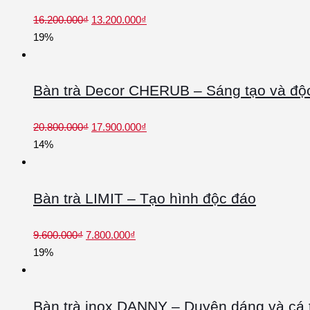
16.200.000
₫
13.200.000
₫
19%
Bàn trà Decor CHERUB – Sáng tạo và độ
20.800.000
₫
17.900.000
₫
14%
Bàn trà LIMIT – Tạo hình độc đáo
9.600.000
₫
7.800.000
₫
19%
Bàn trà inox DANNY – Duyên dáng và cá 