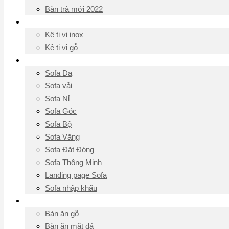
Bàn trà mới 2022
Kệ ti vi
Kệ ti vi inox
Kệ ti vi gỗ
Sofa
Sofa Da
Sofa vải
Sofa Nỉ
Sofa Góc
Sofa Bộ
Sofa Văng
Sofa Đặt Đóng
Sofa Thông Minh
Landing page Sofa
Sofa nhập khẩu
Bàn Ăn
Bàn ăn gỗ
Bàn ăn mặt đá