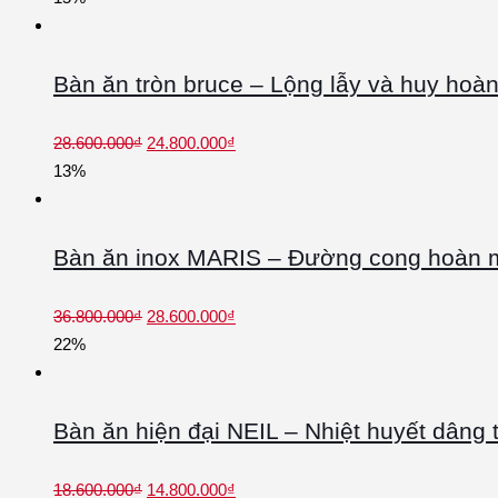
Bàn ăn tròn bruce – Lộng lẫy và huy hoà
28.600.000
₫
24.800.000
₫
13%
Bàn ăn inox MARIS – Đường cong hoàn 
36.800.000
₫
28.600.000
₫
22%
Bàn ăn hiện đại NEIL – Nhiệt huyết dâng 
18.600.000
₫
14.800.000
₫