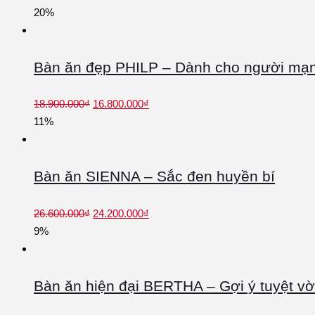
20%
Bàn ăn đẹp PHILP – Dành cho người mạ
18.900.000
₫
16.800.000
₫
11%
Bàn ăn SIENNA – Sắc đen huyền bí
26.600.000
₫
24.200.000
₫
9%
Bàn ăn hiện đại BERTHA – Gợi ý tuyệt vờ