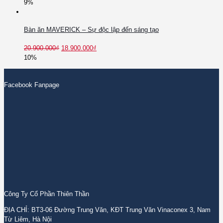
9%
Bàn ăn MAVERICK – Sự độc lập đến sáng tạo
20.900.000
₫
18.900.000
₫
10%
Facebook Fanpage
Công Ty Cổ Phần Thiên Thần
ĐỊA CHỈ: BT3-06 Đường Trung Văn, KĐT Trung Văn Vinaconex 3, Nam
Từ Liêm, Hà Nội