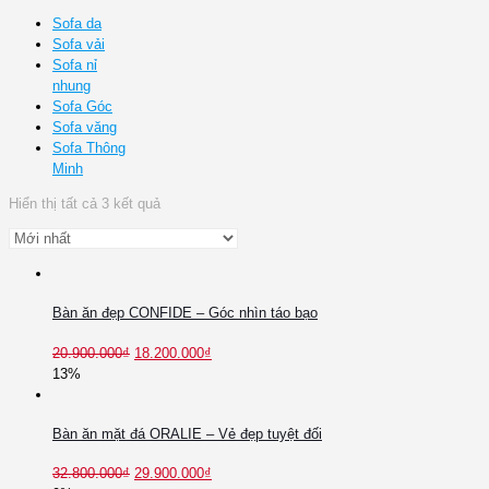
Sofa da
Sofa vải
Sofa nỉ
nhung
Sofa Góc
Sofa văng
Sofa Thông
Minh
Hiển thị tất cả 3 kết quả
Bàn ăn đẹp CONFIDE – Góc nhìn táo bạo
20.900.000
₫
18.200.000
₫
13%
Bàn ăn mặt đá ORALIE – Vẻ đẹp tuyệt đối
32.800.000
₫
29.900.000
₫