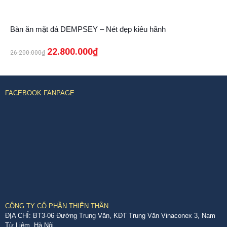
13%
Bàn ăn mặt đá DEMPSEY – Nét đẹp kiêu hãnh
22.800.000
₫
26.200.000
₫
FACEBOOK FANPAGE
CÔNG TY CỔ PHẦN THIÊN THẦN
ĐỊA CHỈ: BT3-06 Đường Trung Văn, KĐT Trung Văn Vinaconex 3, Nam
Từ Liêm, Hà Nội