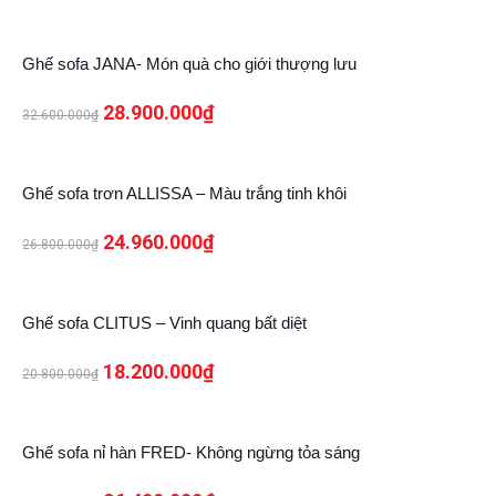
11%
Ghế sofa JANA- Món quà cho giới thượng lưu
28.900.000
₫
32.600.000
₫
7%
Ghế sofa trơn ALLISSA – Màu trắng tinh khôi
24.960.000
₫
26.800.000
₫
13%
Ghế sofa CLITUS – Vinh quang bất diệt
18.200.000
₫
20.800.000
₫
9%
Ghế sofa nỉ hàn FRED- Không ngừng tỏa sáng