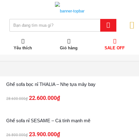
Yêu thích
Giỏ hàng
SALE OFF
21%
Ghế sofa bọc nỉ THALIA – Nhẹ tựa mây bay
22.600.000
₫
28.600.000
₫
11%
Ghế sofa nỉ SESAME – Cá tính mạnh mẽ
23.900.000
₫
26.800.000
₫