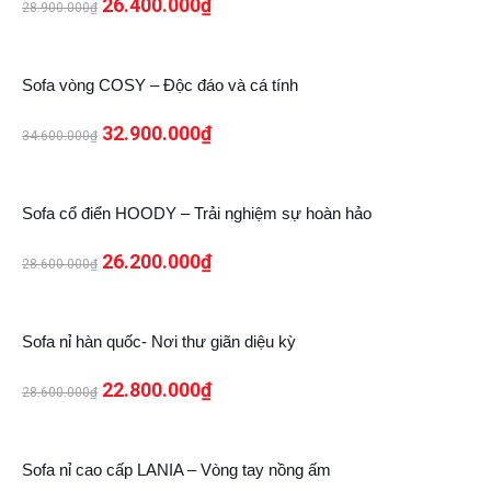
26.400.000
₫
28.900.000
₫
5%
Sofa vòng COSY – Độc đáo và cá tính
32.900.000
₫
34.600.000
₫
8%
Sofa cổ điển HOODY – Trải nghiệm sự hoàn hảo
26.200.000
₫
28.600.000
₫
20%
Sofa nỉ hàn quốc- Nơi thư giãn diệu kỳ
22.800.000
₫
28.600.000
₫
13%
Sofa nỉ cao cấp LANIA – Vòng tay nồng ấm