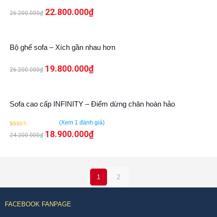
22.800.000
₫
26.200.000
₫
24%
Bộ ghế sofa – Xích gần nhau hơn
19.800.000
₫
26.200.000
₫
22%
Sofa cao cấp INFINITY – Điểm dừng chân hoàn hảo
(Xem
1
đánh giá)
5.00
1
18.900.000
₫
24.200.000
₫
trên 5 dựa trên
đánh
giá
1
2
FACEBOOK FANPAGE