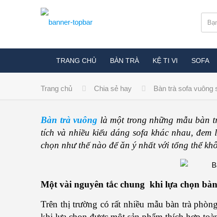
TRANG CHỦ
BÀN TRÀ
KỆ TI VI
SOFA
Trang chủ
Chia sẻ hay
Bàn trà sofa vuông
Bàn trà vuông
là một trong những mẫu bàn tr
tích và nhiều kiểu dáng sofa khác nhau, đem 
chọn như thế nào để ăn ý nhất với tổng thể kh
Một vài nguyên tắc chung khi lựa chọn bàn
Trên thị trường có rất nhiều mẫu bàn trà phòn
khi lựa chọn được một sản phẩm thích hợp toàn