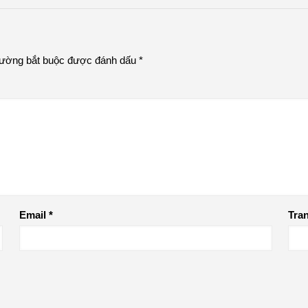
rường bắt buộc được đánh dấu
*
Email
*
Tra