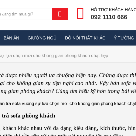
HỖ TRỢ KHÁCH HÀN
092 1110 666
BÀN ĂN
GIƯỜNG NGỦ
ĐỒ NỘI THẤT KHÁC
Ý TƯỞNG 
 sự lựa chọn mới cho không gian phòng khách chật hẹp
à được nhiều người ưa chuộng hiện nay. Chúng được thiế
lại cho không gian sự tiện nghi cao nhất. Vậy bàn sofa 
ông gian phòng khách? Cùng tìm hiểu kỹ hơn trong bài viế
 trà sofa phòng khách
g khách khác nhau với đa dạng kiểu dáng, kích thước, hì
 diện thì cần căn cứ vào một vài nguyên tắc sau đây: