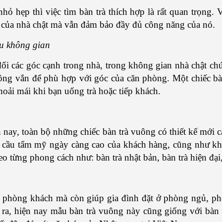
 hẹp thì việc tìm bàn trà thích hợp là rất quan trọng. V
 của nhà chật mà vẫn đảm bảo đầy đủ công năng của nó.
ưu không gian
đối các góc cạnh trong nhà, trong không gian nhà chật chún
ông vắn để phù hợp với góc của căn phòng. Một chiếc bàn
oải mái khi bạn uống trà hoặc tiếp khách.
 nay, toàn bộ những chiếc bàn trà vuông có thiết kế mới 
u cầu tẩm mỹ ngày càng cao của khách hàng, cũng như khô
o từng phong cách như: bàn trà nhật bản, bàn trà hiện đại
g phòng khách mà còn giúp gia đình đặt ở phòng ngủ, p
i ra, hiện nay mẫu bàn trà vuông này cũng giống với bàn 