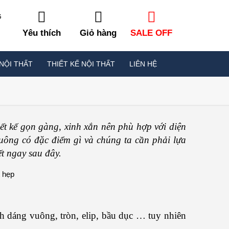
G
Yêu thích
Giỏ hàng
SALE OFF
NỘI THẤT
THIẾT KẾ NỘI THẤT
LIÊN HỆ
t kế gọn gàng, xinh xắn nên phù hợp với diện
vuông có đặc điểm gì và chúng ta cần phải lựa
t ngay sau đây.
nh dáng vuông, tròn, elip, bầu dục … tuy nhiên