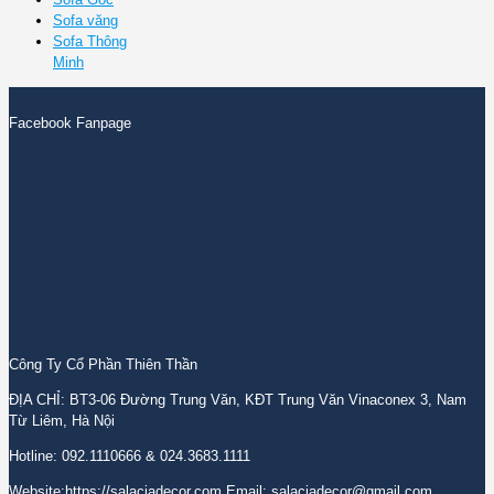
Sofa văng
Sofa Thông
Minh
Facebook Fanpage
Công Ty Cổ Phần Thiên Thần
ĐỊA CHỈ: BT3-06 Đường Trung Văn, KĐT Trung Văn Vinaconex 3, Nam
Từ Liêm, Hà Nội
Hotline: 092.1110666 & 024.3683.1111
Website:https://salaciadecor.com Email: salaciadecor@gmail.com