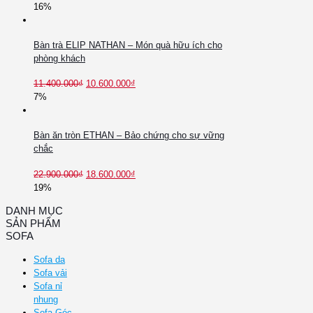
16%
Bàn trà ELIP NATHAN – Món quà hữu ích cho
phòng khách
11.400.000
₫
10.600.000
₫
7%
Bàn ăn tròn ETHAN – Bảo chứng cho sự vững
chắc
22.900.000
₫
18.600.000
₫
19%
DANH MỤC
SẢN PHẨM
SOFA
Sofa da
Sofa vải
Sofa nỉ
nhung
Sofa Góc