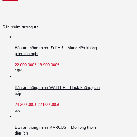
Sản phẩm tương tự
Bàn ăn thông minh RYDER – Mang đến không
gian tiện nghi
22.600.000
₫
18.900.000
₫
16%
Bàn ăn thông minh WALTER – Hack không gian
bếp
24.200.000
₫
22.800.000
₫
6%
Bàn ăn thông minh MARCUS – Mở rộng thêm
tiện ích