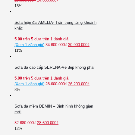
28.600.000
₫
24.800.000
₫
13%
Sofa hiện đại AMELIA- Trân trọng từng khoảnh
khắc
5.00
trên 5 dựa trên
1
đánh giá
(Xem
1
đánh giá)
34.600.000
₫
30.900.000
₫
11%
Sofa da cao cấp SERENA-Vẻ đẹp không phai
5.00
trên 5 dựa trên
1
đánh giá
(Xem
1
đánh giá)
28.600.000
₫
26.200.000
₫
8%
Sofa da mềm DEMIN – Định hình không gian
mới
32.680.000
₫
28.600.000
₫
12%