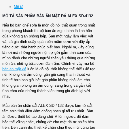
Mô tả
MÔ TẢ SẢN PHẨM BÀN ĂN MẶT ĐÁ ALEX SD-4132
Nếu bộ bàn ghế sofa là món đồ nội thất quan trọng nhất
trong phòng khách thì bộ bàn ăn đẹp chính là linh hồn
của không gian phòng bếp. Sau một ngày làm việc vất
vả, cả gia đình quây quần bên mâm cơm với đầy ắp
tiếng cười thật hạnh phúc biết bao. Ngoài ra, đây cũng
là nơi mà những người nội trợ gửi gắm tình cảm của
mình dành cho những người thân yêu thông qua những
món ăn, những bữa cơm đầm ấm. Chính vì vậy mà bộ
bàn ăn mặt đá
luôn là đồ nội thất không thể thiếu để tạo
nên không khí ấm cúng, gần gũi
càng thanh thoát và
tinh tế hơn bao giờ hết góp phần không nhỏ làm cho
không gian phòng ăn ấm cúng, sang trọng và gắn kết
tình cảm của những thành viên trong gia đình lại với
nhau.
Mẫu bàn ăn chân sắt ALEX SD-4132 được làm từ sắt
tấm sơn tĩnh điện đảm chống hoen gỉ tối ưu nhất. Bàn
ăn được thiết kế tạo dáng chữ V lộn ngược để đảm
bảo thế vững chắc, chống đỡ cho mặt đá tự nhiên bên
trên. Bên cạnh đó, thiết kế chân chia theo múi cũng tạo