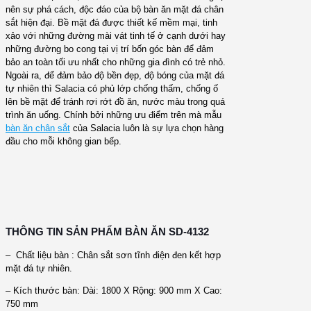
nên sự phá cách, độc đáo của bộ bàn ăn mặt đá chân
sắt hiện đại. Bề mặt đá được thiết kế mềm mại, tinh
xảo với những đường mài vát tinh tế ở cạnh dưới hay
những đường bo cong tại vị trí bốn góc bàn để đảm
bảo an toàn tối ưu nhất cho những gia đình có trẻ nhỏ.
Ngoài ra, để đảm bảo độ bền đẹp, độ bóng của mặt đá
tự nhiên thì Salacia có phủ lớp chống thấm, chống ố
lên bề mặt để tránh rơi rớt đồ ăn, nước màu trong quá
trình ăn uống. Chính bởi những ưu điểm trên mà mẫu
bàn ăn chân sắt
của Salacia luôn là sự lựa chọn hàng
đầu cho mỗi không gian bếp.
THÔNG TIN SẢN PHẨM BÀN ĂN SD-4132
– Chất liệu bàn : Chân sắt sơn tĩnh điện đen kết hợp
mặt đá tự nhiên.
– Kích thước bàn: Dài: 1800 X Rộng: 900 mm X Cao:
750 mm