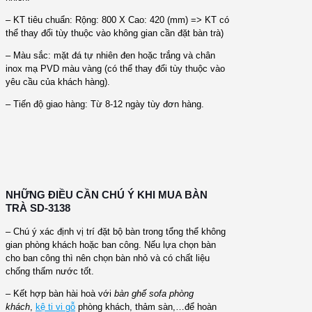
– KT tiêu chuẩn: Rộng: 800 X Cao: 420 (mm) => KT có
thể thay đổi tùy thuộc vào không gian cần đặt bàn trà)
– Màu sắc: mặt đá tự nhiên đen hoặc trắng và chân
inox mạ PVD màu vàng (có thể thay đổi tùy thuộc vào
yêu cầu của khách hàng).
– Tiến độ giao hàng: Từ 8-12 ngày tùy đơn hàng.
NHỮNG ĐIỀU CẦN CHÚ Ý KHI MUA BÀN
TRÀ SD-3138
– Chú ý xác định vị trí đặt bộ bàn trong tổng thể không
gian phòng khách hoặc ban công. Nếu lựa chọn bàn
cho ban công thì nên chọn bàn nhỏ và có chất liệu
chống thấm nước tốt.
– Kết hợp bàn hài hoà với
bàn ghế sofa phòng
khách
,
kệ ti vi gỗ
phòng khách, thảm sàn,…để hoàn