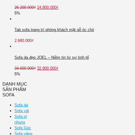
26.200.000
₫
24.800.000
₫
5%
Tab sofa trang trí phòng khách mặt gỗ óc chó
2.680.000
₫
Sofa da đẹp JOEL – Niềm tin từ sự tinh tế
34.600.000
₫
32.800.000
₫
5%
DANH MỤC
SẢN PHẨM
SOFA
Sofa da
Sofa vải
Sofa nỉ
nhung
Sofa Góc
Sofa văng