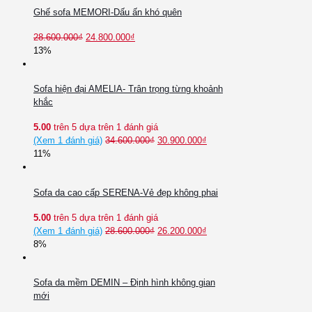
Ghế sofa MEMORI-Dấu ấn khó quên
28.600.000
₫
24.800.000
₫
13%
Sofa hiện đại AMELIA- Trân trọng từng khoảnh
khắc
5.00
trên 5 dựa trên
1
đánh giá
(Xem
1
đánh giá)
34.600.000
₫
30.900.000
₫
11%
Sofa da cao cấp SERENA-Vẻ đẹp không phai
5.00
trên 5 dựa trên
1
đánh giá
(Xem
1
đánh giá)
28.600.000
₫
26.200.000
₫
8%
Sofa da mềm DEMIN – Định hình không gian
mới