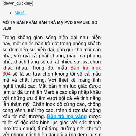
[devvn_quickbuy]
Mô tả
MÔ TẢ SẢN PHẨM BÀN TRÀ MẠ PVD SAMUEL SD-
3138
Trong không gian sống hiện đại như hiện
nay, một chiếc bàn trà đặt trong phòng khách
sẽ đem đến sự hiện đại, gần gũi cho mỗi căn
nhà, với giá cả phải chăng, mẫu mã phong
phú, khách hàng sẽ có rất nhiều sự lựa chọn
khác nhau. Trong đó, mẫu
Bàn trà inox
304
sẽ là sự lựa chọn không tồi về cả mẫu
mã và chất lượng.
Với thiết kế mang tính
nghệ thuật cao. Mặt bàn hình lục giác được
làm từ đá tự nhiên Marble cao cấp nhập khẩu
với những ưu điểm vượt trội cả về tính năng
lẫn thẩm mỹ.
Chân Inox độ cứng cao, chống
cong vênh, tuổi thọ cao, tránh được tác động
xấu từ môi trường.
Bàn trà mạ vàng
được
thiết kế độc đáo hình lục giác với các thanh
inox trau chuốt, tỉ mỉ từng đường nét, chi tiết
với phong cách hiện đại đối xứng đem lại sự