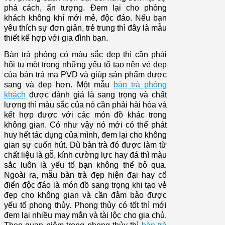
phá cách, ấn tượng. Đem lại cho phòng
khách không khí mới mẻ, độc đáo. Nếu bạn
yêu thích sự đơn giản, trẻ trung thì đây là mẫu
thiết kế hợp với gia đình bạn.
Bàn trà phòng có màu sắc đẹp thì cần phải
hội tụ một trong những yếu tố tạo nên vẻ đẹp
của bàn trà mạ PVD và giúp sản phẩm được
sang và đẹp hơn. Một mẫu
bàn trà phòng
khách
được đánh giá là sang trọng và chất
lượng thì màu sắc của nó cần phải hài hòa và
kết hợp được với các món đồ khác trong
không gian. Có như vậy nó mới có thể phát
huy hết tác dụng của mình, đem lại cho không
gian sự cuốn hút. Dù bàn trà đó được làm từ
chất liệu là gỗ, kính cường lực hay đá thì màu
sắc luôn là yếu tố bạn không thể bỏ qua.
Ngoài ra, mẫu bàn trà đẹp
hiện đại hay cổ
điển độc đáo là món đồ sang trọng khi tạo vẻ
đẹp cho không gian và cần đảm bảo được
yếu tố phong thủy. Phong thủy có tốt thì mới
đem lại nhiều may mắn và tài lộc cho gia chủ.