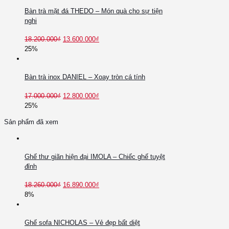
Bàn trà mặt đá THEDO – Món quà cho sự tiện
nghi
18.200.000
₫
13.600.000
₫
25%
Bàn trà inox DANIEL – Xoay tròn cá tính
17.000.000
₫
12.800.000
₫
25%
Sản phẩm đã xem
Ghế thư giãn hiện đại IMOLA – Chiếc ghế tuyệt
đỉnh
18.260.000
₫
16.890.000
₫
8%
Ghế sofa NICHOLAS – Vẻ đẹp bất diệt