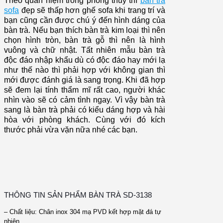
Theo quan niệm trong phong thủy thì
bàn trà
sofa
đẹp sẽ thấp hơn ghế sofa khi trang trí và
bạn cũng cần được chú ý đến hình dáng của
bàn trà. Nếu bạn thích bàn trà kim loại thì nên
chọn hình tròn, bàn trà gỗ thì nên là hình
vuông và chữ nhật.
Tất nhiên mẫu bàn trà
độc đáo nhập khẩu dù có độc đáo hay mới lạ
như thế nào thì phải hợp với không gian thì
mới được đánh giá là sang trọng. Khi đã hợp
sẽ đem lại tính thẩm mĩ rất cao, người khác
nhìn vào sẽ có cảm tình ngay. Vì vậy bàn trà
sang là bàn trà phải có kiểu dáng hợp và hài
hòa với phòng khách. Cùng với đó kích
thước phải vừa vặn nữa nhé các bạn.
THÔNG TIN SẢN PHẨM BÀN TRÀ SD-3138
– Chất liệu: Chân inox 304 mạ PVD kết hợp mặt đá tự
nhiên.