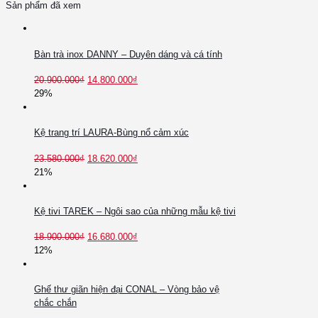
Sản phẩm đã xem
Bàn trà inox DANNY – Duyên dáng và cá tính
20.900.000
₫
14.800.000
₫
29%
Kệ trang trí LAURA-Bùng nổ cảm xúc
23.580.000
₫
18.620.000
₫
21%
Kệ tivi TAREK – Ngôi sao của những mẫu kệ tivi
18.900.000
₫
16.680.000
₫
12%
Ghế thư giãn hiện đại CONAL – Vòng bảo vệ
chắc chắn