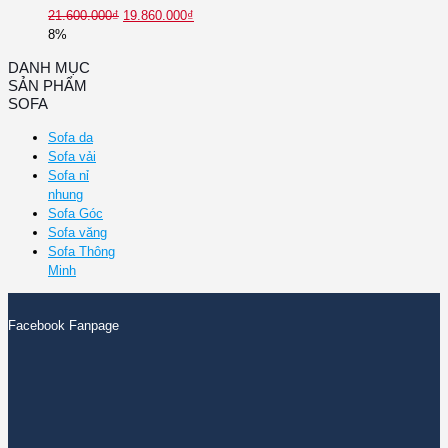
21.600.000
₫
19.860.000
₫
8%
DANH MỤC
SẢN PHẨM
SOFA
Sofa da
Sofa vải
Sofa nỉ
nhung
Sofa Góc
Sofa văng
Sofa Thông
Minh
Facebook Fanpage