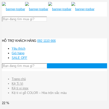
HỖ TRỢ KHÁCH HÀNG
092 1110 666
Yêu thích
Giỏ hàng
SALE OFF
Trang chủ
Kệ Ti Vi
Kệ ti vi inox
Kệ ti vi gỗ COLOR – Hòa trộn sắc màu
22 %