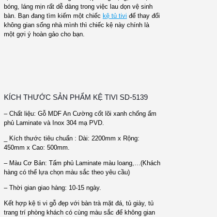
bóng, láng mịn rất dễ dàng trong việc lau dọn vệ sinh
bàn. Bạn đang tìm kiếm một chiếc
kệ tủ tivi
để thay đổi
không gian sống nhà mình thì chiếc kệ này chính là
một gợi ý hoàn gảo cho bạn.
KÍCH THƯỚC SẢN PHẨM KỆ TIVI SD-5139
– Chất liệu: Gỗ MDF An Cường cốt lõi xanh chống ẩm
phủ Laminate và Inox 304 mạ PVD.
_ Kích thước tiêu chuẩn : Dài: 2200mm x Rộng:
450mm x Cao: 500mm.
– Màu Cơ Bản: Tấm phủ Laminate màu loang,…(Khách
hàng có thể lựa chọn màu sắc theo yêu cầu)
– Thời gian giao hàng: 10-15 ngày.
Kết hợp kệ ti vi gỗ đẹp với bàn trà mặt đá, tủ giày, tủ
trang trí phòng khách có cùng màu sắc để không gian