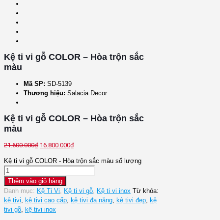
Kệ ti vi gỗ COLOR – Hòa trộn sắc
màu
Mã SP:
SD-5139
Thương hiệu:
Salacia Decor
Kệ ti vi gỗ COLOR – Hòa trộn sắc
màu
21.600.000
₫
16.800.000
₫
Kệ ti vi gỗ COLOR - Hòa trộn sắc màu số lượng
Thêm vào giỏ hàng
Danh mục:
Kệ Ti Vi
,
Kệ ti vi gỗ
,
Kệ ti vi inox
Từ khóa:
kệ tivi
,
kệ tivi cao cấp
,
kệ tivi đa năng
,
kệ tivi đẹp
,
kệ
tivi gỗ
,
kệ tivi inox