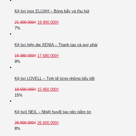
Kệ tivi inox ELIJAH – Bóng bẩy và thu hút
21.300.000
₫
19.900.000
₫
7%
Kệ tivi hiện đại XENIA – Thanh tao và quý phái
19.380.000
₫
17.680.000
₫
9%
Kệ tivi LOVELL – Tinh tế từng những tiểu tiết
18.690.000
₫
15.860.000
₫
15%
Kệ tiviI NEIL – Nhiệt huyết tạo nên niềm tin
28.900.000
₫
26.600.000
₫
8%