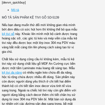
[devvn_quickbuy]
Mô tả
MÔ TẢ SẢN PHẨM KỆ TIVI GỖ SD-5139
Nếu bạn đang muốn thử đổi mới không gian nhà mình
bớt đơn điệu có sức hút hơn thì không thể bỏ qua mẫu
kệ tivi gỗ
này. Khoác lên mình một bộ cánh được trang
hoàng sặc sỡ, các góc tủ kéo và mép viền của mẫu kệ
tivi này đều được bọc một lớp inox 304 mạ PDV màu
vàng bắt mắt càng tôn lên phong cách sáng tạo từ vị
gia chủ.
Chất liệu sử dụng cũng cầu kì không kém, mẫu tủ kệ
tivi này sử dụng chất liệu gỗ MDF An Cường cực bền
được một tấm Laminate màu loang rất sáng tạo. Mẫu
kệ tivi đa năng
có nhiều ngăn kéo chứa đồ đa năng,
hộc tủ rộng chứa được nhiều đồ dùng. Sản phẩm này
còn được người dùng yêu thích ở chi tiết hai điểm
thành kệ có chi tiết tấm inox decor vừa tinh tế vừa
sang trọng. Ngoài ra chiếc kệ tivi này còn ghi điểm với
người dùng bằng cách decor thêm chi tiết chân trụ sử
dụng từ inox 304 mạ PDV bền bỉ. Mặt bàn sử dụng đá
tự nhiên với các đường vân đẹp sang trọng, bề mặt