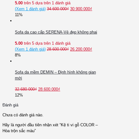
5.00
trên 5 dựa trên
1
đánh giá
(Xem
1
đánh giá)
34.600.000
₫
30.900.000
₫
11%
Sofa da cao cấp SERENA-Vẻ đẹp không phai
5.00
trên 5 dựa trên
1
đánh giá
(Xem
1
đánh giá)
28.600.000
₫
26.200.000
₫
8%
Sofa da mềm DEMIN – Định hình không gian
mới
32.680.000
₫
28.600.000
₫
12%
Đánh giá
Chưa có đánh giá nào.
Hãy là người đầu tiên nhận xét “Kệ ti vi gỗ COLOR –
Hòa trộn sắc màu”