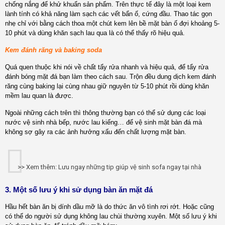
chống nắng để khử khuẩn sản phẩm. Trên thực tế đây là một loại kem
lành tính có khả năng làm sạch các vết bẩn ố, cứng đầu. Thao tác gọn
nhẹ chỉ với bằng cách thoa một chút kem lên bề mặt bàn ố đợi khoảng 5-
10 phút và dùng khăn sạch lau qua là có thể thấy rõ hiệu quả.
Kem đánh răng và baking soda
Quá quen thuộc khi nói về chất tẩy rửa nhanh và hiệu quả, để tẩy rửa
đánh bóng mặt đá bạn làm theo cách sau. Trộn đều dung dịch kem đánh
răng cùng baking lại cùng nhau giữ nguyên từ 5-10 phút rồi dùng khăn
mềm lau quan là được.
Ngoài những cách trên thì thông thường bạn có thể sử dụng các loại
nước vệ sinh nhà bếp, nước lau kiếng… để vệ sinh mặt bàn đá mà
không sợ gây ra các ảnh hưởng xấu đến chất lượng mặt bàn.
>> Xem thêm:
Lưu ngay những tip giúp vệ sinh sofa ngay tại nhà
3. Một số lưu ý khi sử dụng bàn ăn mặt đá
Hầu hết bàn ăn bị dính dầu mỡ là do thức ăn vô tình rơi rớt. Hoặc cũng
có thể do người sử dụng không lau chùi thường xuyên. Một số lưu ý khi