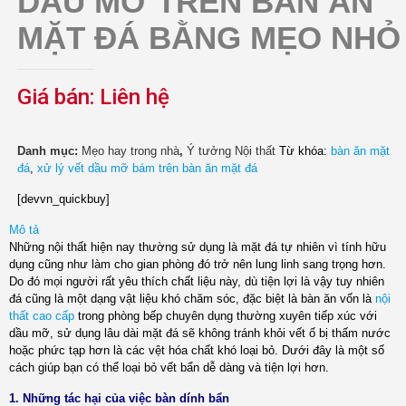
DẦU MỠ TRÊN BÀN ĂN
MẶT ĐÁ BẰNG MẸO NHỎ
Giá bán:
Liên hệ
Danh mục:
Mẹo hay trong nhà
,
Ý tưởng Nội thất
Từ khóa:
bàn ăn mặt
đá
,
xử lý vết dầu mỡ bám trên bàn ăn mặt đá
[devvn_quickbuy]
Mô tả
Những nội thất hiện nay thường sử dụng là mặt đá tự nhiên vì tính hữu
dụng cũng như làm cho gian phòng đó trở nên lung linh sang trọng hơn.
Do đó mọi người rất yêu thích chất liệu này, dù tiện lợi là vậy tuy nhiên
đá cũng là một dạng vật liệu khó chăm sóc, đặc biệt là bàn ăn vốn là
nội
thất cao cấp
trong phòng bếp chuyên dụng thường xuyên tiếp xúc với
dầu mỡ, sử dụng lâu dài mặt đá sẽ không tránh khỏi vết ố bị thấm nước
hoặc phức tạp hơn là các vệt hóa chất khó loại bỏ. Dưới đây là một số
cách giúp bạn có thể loại bỏ vết bẩn dễ dàng và tiện lợi hơn.
1. Những tác hại của việc bàn dính bẩn