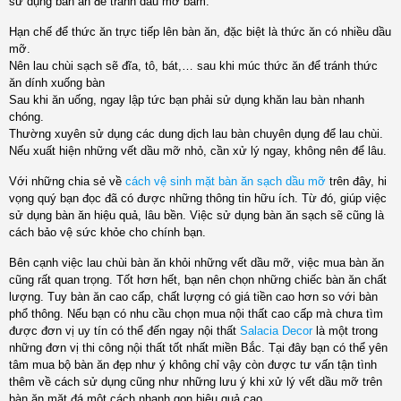
sử dụng bàn ăn để tránh dầu mỡ bám:
Hạn chế để thức ăn trực tiếp lên bàn ăn, đặc biệt là thức ăn có nhiều dầu
mỡ.
Nên lau chùi sạch sẽ đĩa, tô, bát,… sau khi múc thức ăn để tránh thức
ăn dính xuống bàn
Sau khi ăn uống, ngay lập tức bạn phải sử dụng khăn lau bàn nhanh
chóng.
Thường xuyên sử dụng các dung dịch lau bàn chuyên dụng để lau chùi.
Nếu xuất hiện những vết dầu mỡ nhỏ, cần xử lý ngay, không nên để lâu.
Với những chia sẻ về
cách vệ sinh mặt bàn ăn sạch dầu mỡ
trên đây, hi
vọng quý bạn đọc đã có được những thông tin hữu ích. Từ đó, giúp việc
sử dụng bàn ăn hiệu quả, lâu bền. Việc sử dụng bàn ăn sạch sẽ cũng là
cách bảo vệ sức khỏe cho chính bạn.
Bên cạnh việc lau chùi bàn ăn khỏi những vết dầu mỡ, việc mua bàn ăn
cũng rất quan trọng. Tốt hơn hết, bạn nên chọn những chiếc bàn ăn chất
lượng. Tuy bàn ăn cao cấp, chất lượng có giá tiền cao hơn so với bàn
phổ thông. Nếu bạn có nhu cầu chọn mua nội thất cao cấp mà chưa tìm
được đơn vị uy tín có thể đến ngay nội thất
Salacia Decor
là một trong
những đơn vị thi công nội thất tốt nhất miền Bắc. Tại đây bạn có thể yên
tâm mua bộ bàn ăn đẹp như ý không chỉ vậy còn được tư vấn tận tình
thêm về cách sử dụng cũng như những lưu ý khi xử lý vết dầu mỡ trên
bàn ăn mặt đá một cách nhanh gọn hiệu quả cao.