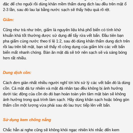
đặc để cho nguội rồi dùng khăn mềm thấm dung dịch lau đều trên mặt ố
2-3 lần, sau đó lau lại bằng nước sạch sẽ thấy hiệu quả rõ rệt.
Giấm:
Cũng như trà như trên, giấm là nguyên liệu khá phổ biến có tính khử
khuẩn khá tốt thường được sử dụng để tẩy rửa vết bẩn. Đầu tiên bạn
pha giấm cùng nước theo tỉ lệ 1:2, sau đó dùng khăn thấm dung dịch trên
rồi lau trên bề mặt, bạn sẽ thấy rõ công dụng của giấm khi các vết bẩn
biến mất nhanh chóng. Bàn ăn mặt đá sẽ trở nên sạch sẽ và sáng bóng
hơn rất nhiều.
Dung dịch cồn:
Cách đơn giản nhất nhiều người nghĩ tới khi sử lý các vết bẩn đó là dùng
cồn. Cả mặt đá tự nhiên và mặt đá nhân tạo đều không bị ảnh hưởng
dưới tác động của cồn do đó bạn hoàn toàn yên tâm mặt bàn sẽ không
ảnh hưởng trong quá trình làm sạch. Hãy dùng khăn sạch hoặc bông gòn
thấm cồn một lượng vừa phải sau đó lau trực tiếp lên vết bẩn.
Sử dụng kem chống nắng
Chắc hẳn ai nghe cũng sẽ không khỏi ngạc nhiên khi nhắc đển kem