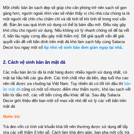
Một chiếc bàn ăn sạch đẹp sẽ giúp cho căn phòng trở nên sạch sẽ gọn
gàng hơn, người ngoài nhìn vào sẽ nhận thấy vị chủ nhà của chúng ta là
một người rất chỉn chu chăm chỉ và rất tinh tế khi tinh tế trong mọi vấn
đề. Bàn ăn sau quá trình sử dụng có thể bị bám dầu mỡ. Điều này gây
khó chịu cho người sử dụng. Nếu không xử lý nhanh chóng sẽ để lại vết
ố, bẩn lâu ngày cứng đầu gây mất thẩm mỹ. Để giải quyết vấn đề giải
quyết vấn đề vết bẩn dính trên mặt đá khó làm sạch hãy cùng Salacia
Decor lưu ngay một số
tip nhỏ vệ sinh bàn đơn giản ngay tại nhà.
2. Cách vệ sinh bàn ăn mặt đá
Các mẫu bàn ăn từ đá là mặt hàng được nhiều người sử dụng nhất, có
mặt tại hầu hết các gia đình. Các tính chất như đá bền, đẹp tuổi thọ cao
nên rất được ưa chuộng tại Việt Nam. Tuy nhiên dù có tốt tới đâu thì
bàn
ăn mặt đá
cũng có một số nhược điểm như thấm nước, khó lau sạch vết
bẩn từ dầu mỡ, các vết bẩn cứng đầu khác để lại. Sau đây Salacia
Decor giới thiệu đến bạn một số mẹo vặt nhỏ để xử lý các vết bẩn trên
mặt đá
Nước trà:
Trà đen vốn có tính sát khuẩn khá tốt nên thường được sử dụng để tẩy
rửa các vết thấm ố trên gỗ. Cách làm khá đơn giản, bạn pha một cốc trà