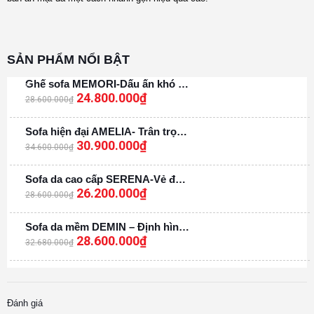
SẢN PHẨM NỔI BẬT
Ghế sofa MEMORI-Dấu ấn khó quên
13%
24.800.000
₫
28.600.000
₫
Sofa hiện đại AMELIA- Trân trọng từng khoảnh khắc
11%
30.900.000
₫
34.600.000
₫
Sofa da cao cấp SERENA-Vẻ đẹp không phai
8%
26.200.000
₫
28.600.000
₫
Sofa da mềm DEMIN – Định hình không gian mới
12%
28.600.000
₫
32.680.000
₫
Đánh giá