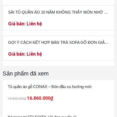
SÀI TỦ QUẦN ÁO 10 NĂM KHÔNG THẤY MÒN NHỜ BÍ KÍP CHỌN ĐỒ SIÊU DỄ
Giá bán:
Liên hệ
GỢI Ý CÁCH KẾT HỢP BÀN TRÀ SOFA GỖ ĐƠN GIẢN ĂN Ý VỚI GHẾ SOFA
Giá bán:
Liên hệ
Sản phẩm đã xem
15%
Tủ quần áo gỗ CONAX – Đón đầu xu hướng mới
16.860.000
₫
19.890.000
₫
12%