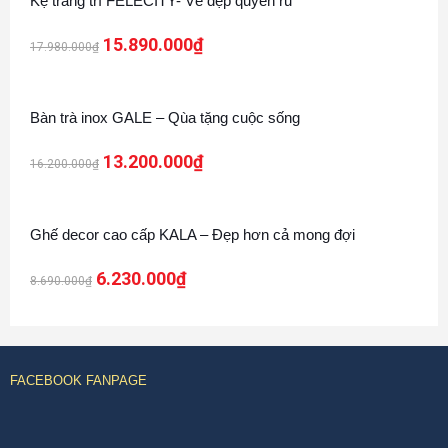
Kệ trang trí FELECITY- Vẻ đẹp quyến rũ
15.890.000
₫
17.980.000
₫
19%
Bàn trà inox GALE – Qùa tặng cuộc sống
13.200.000
₫
16.200.000
₫
28%
Ghế decor cao cấp KALA – Đẹp hơn cả mong đợi
6.230.000
₫
8.690.000
₫
FACEBOOK FANPAGE