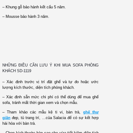
– Khung gỗ bảo hành kết cấu 5 năm.
– Mousse bảo hành 3 năm.
NHỮNG ĐIỀU CẦN LƯU Ý KHI MUA SOFA PHÒNG
KHÁCH SD-1119
– Xác định trước vị trí đặt ghế và tự đo hoặc ước
lượng kích thước, diện tích phòng khách.
– Xác định sẵn mức chi phí có thể dùng để mua ghế
sofa, tránh mất thời gian xem và chọn mẫu.
– Tham khảo các mẫu kệ ti vi, bàn trà,
ghế thư
giãn
đẹp, tủ trang trí, …của Salacia để có sự kết hợp
hài hòa với bàn trà.
– Chọn kích thước bàn sao cho vừa tiết kiệm diện tích