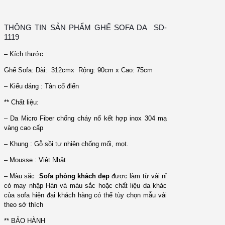
THÔNG TIN SẢN PHẨM GHẾ SOFA DA SD-
1119
– Kích thước :
Ghế Sofa: Dài: 312cmx Rộng: 90cm x Cao: 75cm
– Kiểu dáng : Tân cổ điển
** Chất liệu:
– Da Micro Fiber chống cháy nổ kết hợp inox 304 mạ
vàng cao cấp
– Khung : Gỗ sồi tự nhiên chống mối, mọt.
– Mousse : Việt Nhật
– Màu săc :
Sofa phòng khách đẹp
được làm từ vải nỉ
cỏ may nhập Hàn và màu sắc hoặc chất liệu da khác
của sofa hiện đại khách hàng có thể tùy chọn mẫu vải
theo sở thích
** BẢO HÀNH