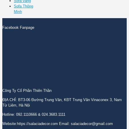
Sofa văng
Sofa Thông
Minh
Facebook Fanpage
Công Ty Cổ Phần Thiên Thần
ĐỊA CHỈ: BT3-06 Đường Trung Văn, KĐT Trung Văn Vinaconex 3, Nam
Từ Liêm, Hà Nội
Hotline: 092.1110666 & 024.3683.1111
Website:https://salaciadecor.com Email: salaciadecor@gmail.com