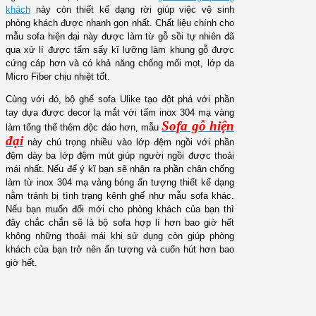
khách
này còn thiết kế dạng rời giúp việc vệ sinh
phòng khách được nhanh gọn nhất. Chất liệu chính cho
mẫu sofa hiện đại này được làm từ gỗ sồi tự nhiên đã
qua xử lí được tẩm sấy kĩ lưỡng làm khung gỗ được
cứng cáp hơn và có khả năng chống mối mọt, lớp da
Micro Fiber chịu nhiệt tốt.
Cùng với đó, bộ ghế sofa Ulike tạo đột phá với phần
tay dựa được decor lạ mắt với tấm inox 304 mạ vàng
Sofa gỗ hiện
làm tổng thể thêm độc đáo hơn, mẫu
đại
này chú trọng nhiều vào lớp đệm ngồi với phần
đệm dày ba lớp đệm mút giúp người ngồi được thoải
mái nhất. Nếu để ý kĩ bạn sẽ nhận ra phần chân chống
làm từ inox 304 mạ vàng bóng ấn tượng thiết kế dạng
nằm tránh bị tình trạng kênh ghế như mẫu sofa khác.
Nếu bạn muốn đổi mới cho phòng khách của bạn thì
đây chắc chắn sẽ là bộ sofa hợp lí hơn bao giờ hết
không những thoải mái khi sử dụng còn giúp phòng
khách của bạn trở nên ấn tượng và cuốn hút hơn bao
giờ hết.