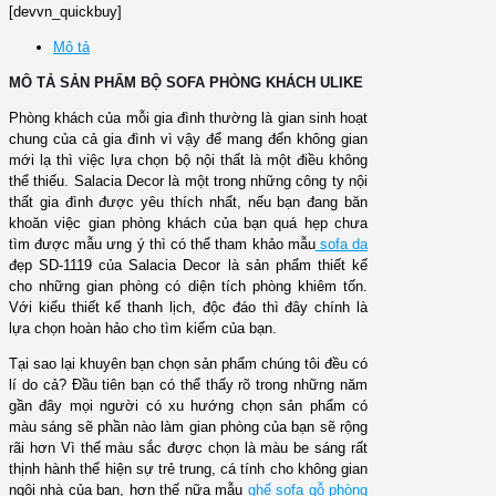
[devvn_quickbuy]
Mô tả
MÔ TẢ SẢN PHẨM BỘ SOFA
PHÒNG KHÁCH ULIKE
Phòng khách của mỗi gia đình thường là gian sinh hoạt
chung của cả gia đình vì vậy để mang đến không gian
mới lạ thì việc lựa chọn bộ nội thất là một điều không
thể thiếu. Salacia Decor là một trong những công ty nội
thất gia đình được yêu thích nhất, nếu bạn đang băn
khoăn việc gian phòng khách của bạn quá hẹp chưa
tìm được mẫu ưng ý thì có thể tham khảo mẫu
sofa da
đẹp SD-1119 của Salacia Decor là sản phẩm thiết kế
cho những gian phòng có diện tích phòng khiêm tốn.
Với kiểu thiết kế thanh lịch, độc đáo thì đây chính là
lựa chọn hoàn hảo cho tìm kiếm của bạn.
Tại sao lại khuyên bạn chọn sản phẩm chúng tôi đều có
lí do cả? Đầu tiên bạn có thể thấy rõ trong những năm
gần đây mọi người có xu hướng chọn sản phẩm có
màu sáng sẽ phần nào làm gian phòng của bạn sẽ rộng
rãi hơn Vì thế màu sắc được chọn là màu be sáng rất
thịnh hành thể hiện sự trẻ trung, cá tính cho không gian
ngôi nhà của bạn, hơn thế nữa mẫu
ghế sofa gỗ phòng