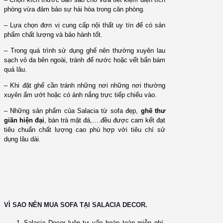
phòng vừa đảm bảo sự hài hòa trong căn phòng.
– Lựa chọn đơn vị cung cấp nội thất uy tín để có sản
phẩm chất lượng và bảo hành tốt.
– Trong quá trình sử dụng ghế nên thường xuyên lau
sạch vỏ da bên ngoài, tránh để nước hoặc vết bẩn bám
quá lâu.
– Khi đặt ghế cần tránh những nơi những nơi thường
xuyên ẩm ướt hoặc có ánh nắng trực tiếp chiếu vào.
– Những sản phẩm của Salacia từ sofa đẹp,
ghế thư
giãn hiện đại
, bàn trà mặt đá,….đều được cam kết đạt
tiêu chuẩn chất lượng cao phù hợp với tiêu chí sử
dụng lâu dài.
VÌ SAO NÊN MUA SOFA TẠI SALACIA DECOR.
Salacia Decor luôn tư vấn hoàn toàn miễn phí,