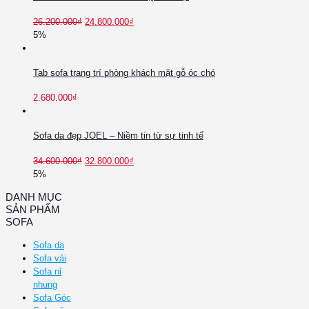
26.200.000
₫
24.800.000
₫
5%
Tab sofa trang trí phòng khách mặt gỗ óc chó
2.680.000
₫
Sofa da đẹp JOEL – Niềm tin từ sự tinh tế
34.600.000
₫
32.800.000
₫
5%
DANH MỤC
SẢN PHẨM
SOFA
Sofa da
Sofa vải
Sofa nỉ
nhung
Sofa Góc