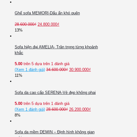
Ghế sofa MEMORI-Dấu ấn khó quên
28.600.000
₫
24.800.000
₫
13%
Sofa hiện đại AMELIA- Trân trọng từng khoảnh
khắc
5.00
trên 5 dựa trên
1
đánh giá
(Xem
1
đánh giá)
34.600.000
₫
30.900.000
₫
11%
Sofa da cao cấp SERENA-Vẻ đẹp không phai
5.00
trên 5 dựa trên
1
đánh giá
(Xem
1
đánh giá)
28.600.000
₫
26.200.000
₫
8%
Sofa da mềm DEMIN – Định hình không gian