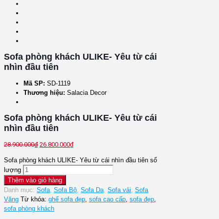
Sofa phòng khách ULIKE- Yêu từ cái
nhìn đầu tiên
Mã SP:
SD-1119
Thương hiệu:
Salacia Decor
Sofa phòng khách ULIKE- Yêu từ cái
nhìn đầu tiên
28.900.000
₫
26.800.000
₫
Sofa phòng khách ULIKE- Yêu từ cái nhìn đầu tiên số
lượng
Thêm vào giỏ hàng
Danh mục:
Sofa
,
Sofa Bộ
,
Sofa Da
,
Sofa vải
,
Sofa
Văng
Từ khóa:
ghế sofa đẹp
,
sofa cao cấp
,
sofa đẹp
,
sofa phòng khách